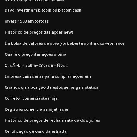
Devo investir em bitcoin ou bitcoin cash
Investir 500 em tostões
Histórico de preços das ações newt
É a bolsa de valores de nova york aberta no dia dos veteranos
Qual é o preço das ações momo
Σ«αÑ¬ß ¬παß ñ«½½áαá ¬ Ñóα«
Empresa canadense para comprar ações em
Criando uma posição de estoque longa sintética
Corretor comerciante ninja
Registros comerciais ninjatrader
Histórico de preços de fechamento da dow jones
Certificação de ouro da estrada